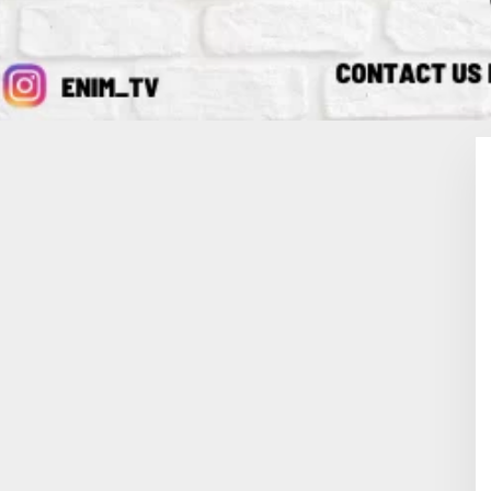
Serukan
Pilkada Serentak 
tan Suara
Damai: Kolaborasi 
29 November 2024