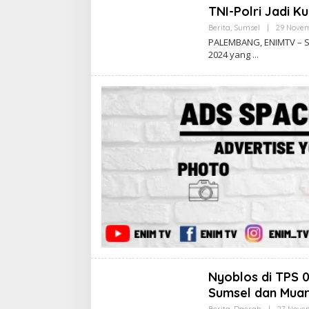
TNI-Polri Jadi Ku
Berita
,
Sumsel
|
29 Nove
PALEMBANG, ENIMTV – S
2024 yang
Nyoblos di TPS 0
Sumsel dan Mua