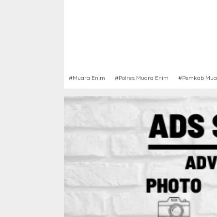
#Muara Enim
#Polres Muara Enim
#Pemkab Mua