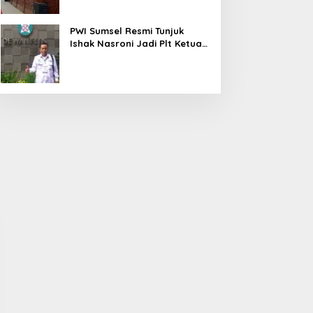
PWI Sumsel Resmi Tunjuk
Ishak Nasroni Jadi Plt Ketua
PWI OKU Selatan
t Fraksi DPRD Soroti
Sidak PKS PT Aburahmi, Tim
i WDP Pemkab Muara
Pemkab PALI Temukan Izin
 Desak Perbaikan
Operasional Belum Kelar
 Kelola Keuangan