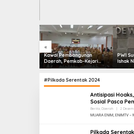
«
urahmi, Tim
Kawal Pembangunan
PWI Sumse
mukan Izin
Daerah, Pemkab-Kejari
Ishak Nasro
lum Kelar
Muara Enim Teken MoU
Ketua PWI
Pendampingan Hukum
#Pilkada Serentak 2024
Antisipasi Hoaks
Sosial Pasca Pe
Berita
,
Daerah
|
2 Desem
MUARA ENIM, ENIMTV – 
Pilkada Serenta