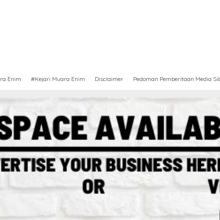
ra Enim
#Kejari Muara Enim
Disclaimer
Pedoman Pemberitaan Media Si
Berita
,
Sumsel