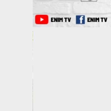
asi Hoaks, Polres Muara Enim 
Bermedia Sosial Pasca Pemungu