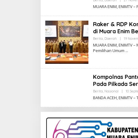
Berita
,
Daerah
|
27 Nove
MUARA ENIM, ENIMTV – P
Raker & RDP Komi
di Muara Enim Be
Berita
,
Daerah
|
19 Nove
MUARA ENIM, ENIMTV – 
Pemilihan Umum
Kompolnas Pant
Pada Pilkada Se
Berita
,
Nasional
|
10 Sep
BANDA ACEH, ENIMTV – T