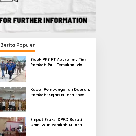
2024 di Sumsel Aman dan
TNI-Polri Jadi Kunci
Berita Populer
Sidak PKS PT Aburahmi, Tim
Pemkab PALI Temukan Izin
Operasional Belum Kelar
Kawal Pembangunan Daerah,
Pemkab-Kejari Muara Enim
Teken MoU Pendampingan
Hukum
Empat Fraksi DPRD Soroti
Opini WDP Pemkab Muara
Enim, Desak Perbaikan Tata
Kelola Keuangan