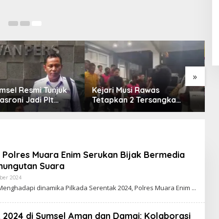
»
l Resmi Tunjuk
Kejari Musi Rawas
Empa
ni Jadi Plt
Tetapkan 2 Tersangka
Opin
 OKU Selatan
Dugaan Korupsi Dana PSR,
Enim,
Selamatkan Uang Negara
Tata
Rp1,26 Miliar
, Polres Muara Enim Serukan Bijak Bermedia
mungutan Suara
ber 2024
O
L
Menghadapi dinamika Pilkada Serentak 2024, Polres Muara Enim
E
H
R
E
k 2024 di Sumsel Aman dan Damai: Kolaborasi
D