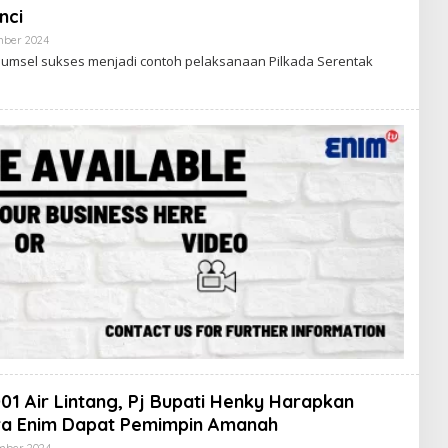
nci
A
K
mber 2024
O
S
L
I
umsel sukses menjadi contoh pelaksanaan Pilkada Serentak
E
E
H
N
R
I
E
M
D
A
K
S
I
E
N
I
M
01 Air Lintang, Pj Bupati Henky Harapkan
ra Enim Dapat Pemimpin Amanah