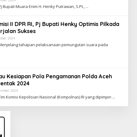
mber 2024
O
L
j Bupati Muara Enim H. Henky Putrawan, S.Pt.,
E
H
R
E
si II DPR RI, Pj Bupati Henky Optimis Pilkada
D
rjalan Sukses
A
K
mber 2024
O
S
L
I
Menjelang tahapan pelaksanaan pemungutan suara pada
E
E
H
N
R
I
E
M
D
A
K
au Kesiapan Pola Pengamanan Polda Aceh
S
I
rentak 2024
E
N
tember 2024
O
I
L
im Komisi Kepolisian Nasional (Kompolnas) RI yang dipimpin
M
E
H
R
E
D
A
K
S
I