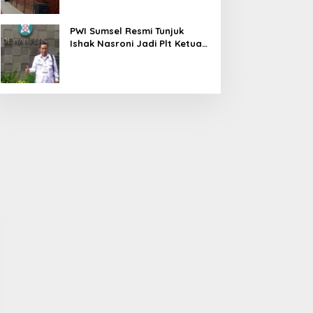
PWI Sumsel Resmi Tunjuk
Ishak Nasroni Jadi Plt Ketua
PWI OKU Selatan
idak PKS PT Aburahmi, Tim
Kawal Pembangunan
emkab PALI Temukan Izin
Daerah, Pemkab-Kejari
perasional Belum Kelar
Muara Enim Teken MoU
Pendampingan Hukum