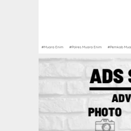
#Muara Enim
#Polres Muara Enim
#Pemkab Mua