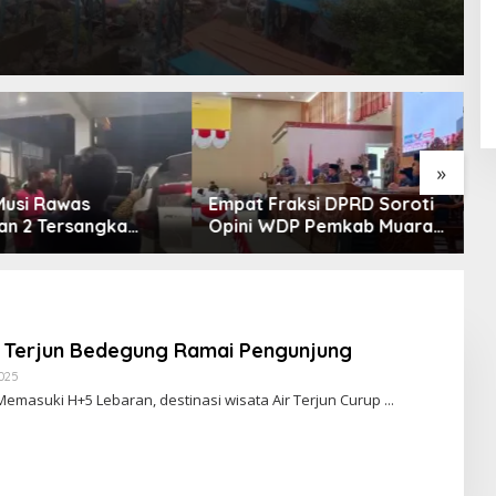
»
 Musi Rawas
Empat Fraksi DPRD Soroti
S
an 2 Tersangka
Opini WDP Pemkab Muara
P
 Korupsi Dana PSR,
Enim, Desak Perbaikan
O
tkan Uang Negara
Tata Kelola Keuangan
Miliar
r Terjun Bedegung Ramai Pengunjung
2025
O
L
emasuki H+5 Lebaran, destinasi wisata Air Terjun Curup
E
H
R
E
D
A