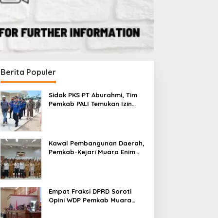
Berita Populer
Sidak PKS PT Aburahmi, Tim
Pemkab PALI Temukan Izin
Operasional Belum Kelar
Kawal Pembangunan Daerah,
Pemkab-Kejari Muara Enim
Teken MoU Pendampingan
Hukum
Empat Fraksi DPRD Soroti
Opini WDP Pemkab Muara
Enim, Desak Perbaikan Tata
Kelola Keuangan