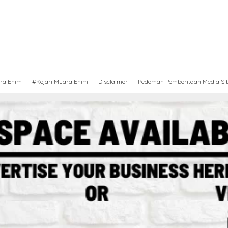
ra Enim
#Kejari Muara Enim
Disclaimer
Pedoman Pemberitaan Media Si