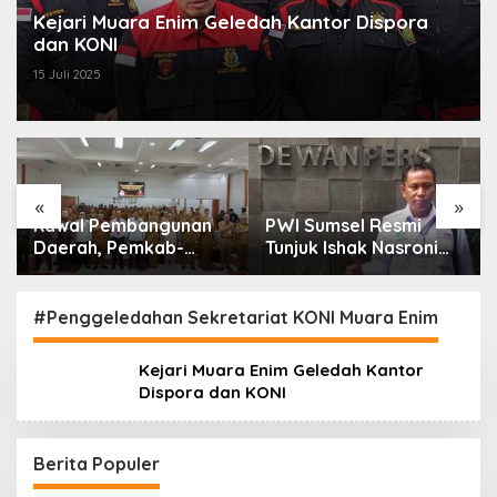
Kejari Muara Enim Geledah Kantor Dispora
dan KONI
15 Juli 2025
«
»
Kawal Pembangunan
PWI Sumsel Resmi
Daerah, Pemkab-
Tunjuk Ishak Nasroni
Kejari Muara Enim
Jadi Plt Ketua PWI
Teken MoU
OKU Selatan
Pendampingan Hukum
#Penggeledahan Sekretariat KONI Muara Enim
Kejari Muara Enim Geledah Kantor
Dispora dan KONI
Berita Populer