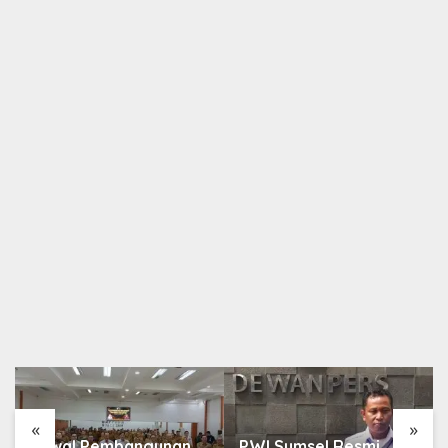
Berita
,
Nasional
Kabar Gembira! Mulai 1 Desember 2021, WNI
Diizinkan Masuk Arab Saudi Tanpa Transit
27 November 2021
«
»
Kawal Pembangunan
PWI Sumsel Resmi