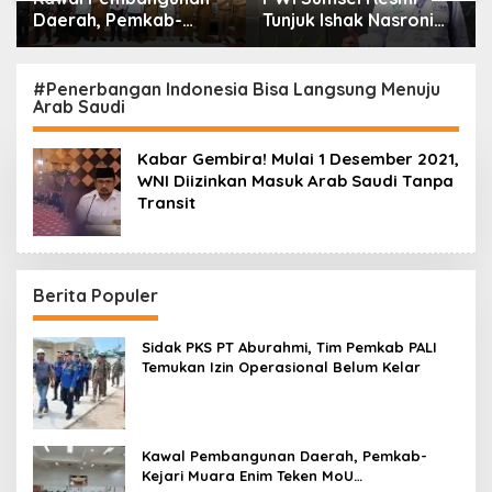
Daerah, Pemkab-
Tunjuk Ishak Nasroni
Kejari Muara Enim
Jadi Plt Ketua PWI
Teken MoU
OKU Selatan
Pendampingan Hukum
#Penerbangan Indonesia Bisa Langsung Menuju
Arab Saudi
Kabar Gembira! Mulai 1 Desember 2021,
WNI Diizinkan Masuk Arab Saudi Tanpa
Transit
Berita Populer
Sidak PKS PT Aburahmi, Tim Pemkab PALI
Temukan Izin Operasional Belum Kelar
Kawal Pembangunan Daerah, Pemkab-
Kejari Muara Enim Teken MoU