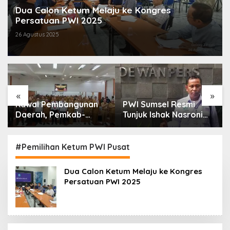
Dua Calon Ketum Melaju ke Kongres
Persatuan PWI 2025
26 Agustus 2025
«
»
Kawal Pembangunan
PWI Sumsel Resmi
Daerah, Pemkab-
Tunjuk Ishak Nasroni
Kejari Muara Enim
Jadi Plt Ketua PWI
Teken MoU
OKU Selatan
Pendampingan Hukum
#Pemilihan Ketum PWI Pusat
Dua Calon Ketum Melaju ke Kongres
Persatuan PWI 2025