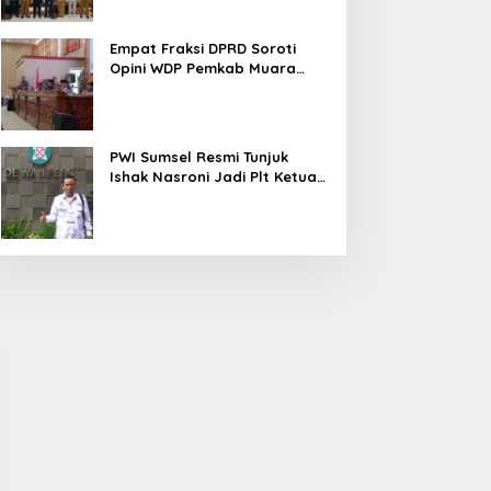
Empat Fraksi DPRD Soroti
Opini WDP Pemkab Muara
Enim, Desak Perbaikan Tata
Kelola Keuangan
PWI Sumsel Resmi Tunjuk
Ishak Nasroni Jadi Plt Ketua
PWI OKU Selatan
mpat Fraksi DPRD Soroti
Sidak PKS PT Aburahmi, Tim
pini WDP Pemkab Muara
Pemkab PALI Temukan Izin
nim, Desak Perbaikan
Operasional Belum Kelar
ata Kelola Keuangan