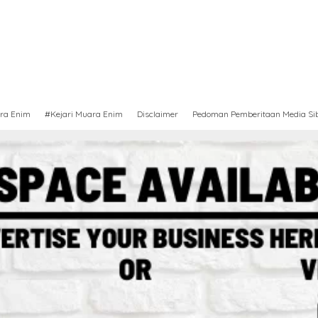
ra Enim
#Kejari Muara Enim
Disclaimer
Pedoman Pemberitaan Media Si