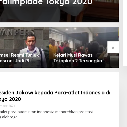
aralimpiade Tokyo 2020
»
msel Resmi Tunjuk
Kejari Musi Rawas
E
asroni Jadi Plt
Tetapkan 2 Tersangka
O
PWI OKU Selatan
Dugaan Korupsi Dana PSR,
E
Selamatkan Uang Negara
T
Rp1,26 Miliar
siden Jokowi kepada Para-atlet Indonesia di
kyo 2020
ember 2021
O
L
t-atlet para-badminton Indonesia menorehkan prestasi
E
g olahraga
H
R
E