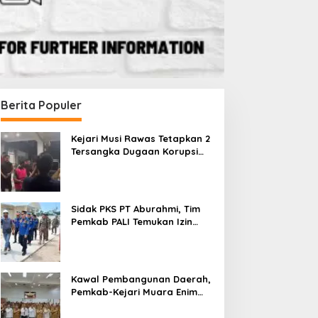
Berita Populer
Kejari Musi Rawas Tetapkan 2
Tersangka Dugaan Korupsi
Dana PSR, Selamatkan Uang
Negara Rp1,26 Miliar
Sidak PKS PT Aburahmi, Tim
Pemkab PALI Temukan Izin
Operasional Belum Kelar
Kawal Pembangunan Daerah,
Pemkab-Kejari Muara Enim
Teken MoU Pendampingan
Hukum