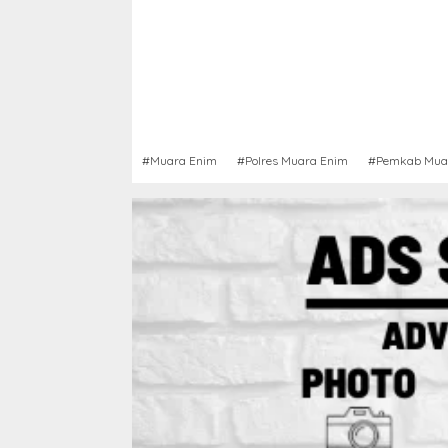
#Muara Enim
#Polres Muara Enim
#Pemkab Mua