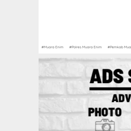
#Muara Enim
#Polres Muara Enim
#Pemkab Mua