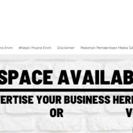
ra Enim
#Kejari Muara Enim
Disclaimer
Pedoman Pemberitaan Media Si