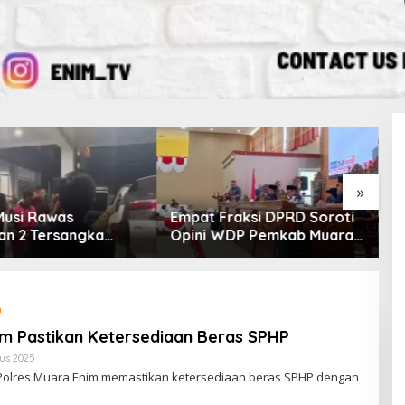
»
 Musi Rawas
Empat Fraksi DPRD Soroti
S
an 2 Tersangka
Opini WDP Pemkab Muara
P
 Korupsi Dana PSR,
Enim, Desak Perbaikan
O
tkan Uang Negara
Tata Kelola Keuangan
Miliar
P
im Pastikan Ketersediaan Beras SPHP
us 2025
O
L
Polres Muara Enim memastikan ketersediaan beras SPHP dengan
E
H