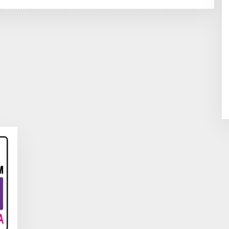
R
E
D
A
K
S
I
E
N
I
M