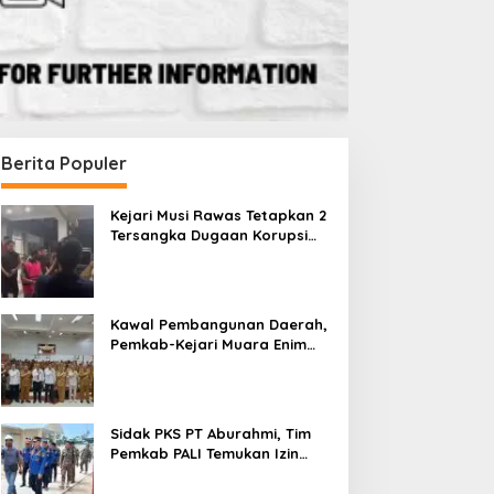
Berita Populer
Kejari Musi Rawas Tetapkan 2
Tersangka Dugaan Korupsi
Dana PSR, Selamatkan Uang
idak PKS PT Aburahmi, Tim
Kawal Pembangunan
Negara Rp1,26 Miliar
emkab PALI Temukan Izin
Daerah, Pemkab-Kejari
perasional Belum Kelar
Muara Enim Teken MoU
Kawal Pembangunan Daerah,
Pendampingan Hukum
Pemkab-Kejari Muara Enim
Teken MoU Pendampingan
Hukum
Sidak PKS PT Aburahmi, Tim
Pemkab PALI Temukan Izin
Operasional Belum Kelar