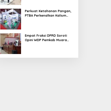
Perkuat Ketahanan Pangan,
PTBA Perkenalkan Kalium
Humat ‘BA Grow’ di
Inagritech 2026
Empat Fraksi DPRD Soroti
Opini WDP Pemkab Muara
Enim, Desak Perbaikan Tata
Kelola Keuangan