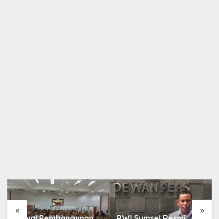
Berita
,
Daerah
BSB Muara Enim Cegah Kejahatan Modus
Tutup Lubang ATM
9 Juni 2025
«
»
Kawal Pembangunan
PWI Sumsel Resmi