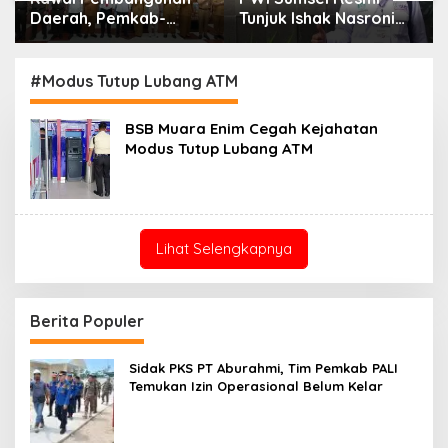
Daerah, Pemkab-
Tunjuk Ishak Nasroni
Kejari Muara Enim
Jadi Plt Ketua PWI
Teken MoU
OKU Selatan
Pendampingan Hukum
#Modus Tutup Lubang ATM
BSB Muara Enim Cegah Kejahatan
Modus Tutup Lubang ATM
Lihat Selengkapnya
Berita Populer
Sidak PKS PT Aburahmi, Tim Pemkab PALI
Temukan Izin Operasional Belum Kelar