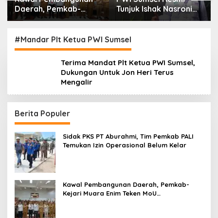
Daerah, Pemkab-
Tunjuk Ishak Nasroni
Kejari Muara Enim
Jadi Plt Ketua PWI
Teken MoU
OKU Selatan
Pendampingan Hukum
#Mandar Plt Ketua PWI Sumsel
Terima Mandat Plt Ketua PWI Sumsel,
Dukungan Untuk Jon Heri Terus
Mengalir
Berita Populer
Sidak PKS PT Aburahmi, Tim Pemkab PALI
Temukan Izin Operasional Belum Kelar
Kawal Pembangunan Daerah, Pemkab-
Kejari Muara Enim Teken MoU
Pendampingan Hukum