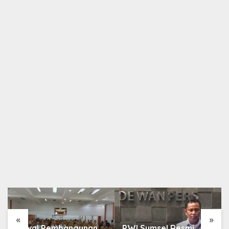
Berita
,
Sumsel
Terima Mandat Plt Ketua PWI Sumsel,
Dukungan Untuk Jon Heri Terus Mengalir
3 Maret 2025
«
»
Kawal Pembangunan
PWI Sumsel Resmi