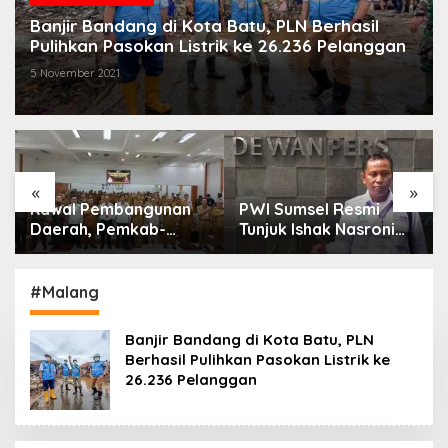
Banjir Bandang di Kota Batu, PLN Berhasil
Pulihkan Pasokan Listrik ke 26.236 Pelanggan
5 November 2021
«
»
Kawal Pembangunan
PWI Sumsel Resmi
Daerah, Pemkab-
Tunjuk Ishak Nasroni
Kejari Muara Enim
Jadi Plt Ketua PWI
Teken MoU
OKU Selatan
Pendampingan Hukum
#Malang
Banjir Bandang di Kota Batu, PLN
Berhasil Pulihkan Pasokan Listrik ke
26.236 Pelanggan