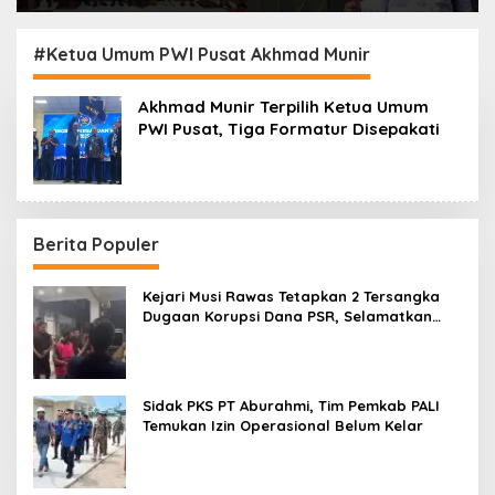
Kejari Muara Enim
Jadi Plt Ketua PWI
Teken MoU
OKU Selatan
Pendampingan Hukum
#Ketua Umum PWI Pusat Akhmad Munir
Akhmad Munir Terpilih Ketua Umum
PWI Pusat, Tiga Formatur Disepakati
Berita Populer
Kejari Musi Rawas Tetapkan 2 Tersangka
Dugaan Korupsi Dana PSR, Selamatkan
Uang Negara Rp1,26 Miliar
Sidak PKS PT Aburahmi, Tim Pemkab PALI
Temukan Izin Operasional Belum Kelar