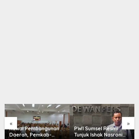
Berita
,
Nasional
Akhmad Munir Terpilih Ketua Umum PWI Pusat,
Tiga Formatur Disepakati
30 Agustus 2025
«
»
Kawal Pembangunan
PWI Sumsel Resmi
Daerah, Pemkab-
Tunjuk Ishak Nasroni