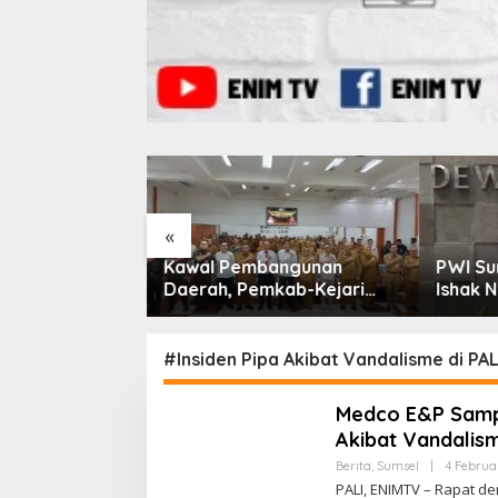
«
 Tim
Kawal Pembangunan
PWI Sumsel Resmi
zin
Daerah, Pemkab-Kejari
Ishak Nasroni Jadi
ar
Muara Enim Teken MoU
Ketua PWI OKU Se
Pendampingan Hukum
#Insiden Pipa Akibat Vandalisme di PAL
Medco E&P Sampa
Akibat Vandalism
Berita
,
Sumsel
|
4 Februa
PALI, ENIMTV – Rapat d