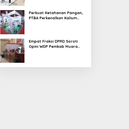
Perkuat Ketahanan Pangan,
PTBA Perkenalkan Kalium
Humat ‘BA Grow’ di
Inagritech 2026
Empat Fraksi DPRD Soroti
Opini WDP Pemkab Muara
Enim, Desak Perbaikan Tata
Kelola Keuangan