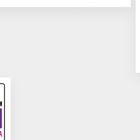
H
R
E
D
A
K
S
I
E
N
I
M