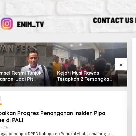
»
 Tunjuk
Kejari Musi Rawas
Empat Fraks
 Plt
Tetapkan 2 Tersangka
Opini WDP 
latan
Dugaan Korupsi Dana PSR,
Enim, Desak
Selamatkan Uang Negara
Tata Kelola
Rp1,26 Miliar
I
ikan Progres Penanganan Insiden Pipa
e di PALI
ri 2025
O
L
engar pendapat DPRD Kabupaten Penukal Abab Lematang Ilir
E