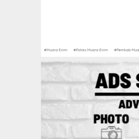
#Muara Enim
#Polres Muara Enim
#Pemkab Mua