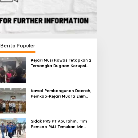
Berita Populer
Kejari Musi Rawas Tetapkan 2
Tersangka Dugaan Korupsi
Dana PSR, Selamatkan Uang
i DPRD Soroti
Sidak PKS PT Aburahmi, Tim
Kawal 
Negara Rp1,26 Miliar
Pemkab Muara
Pemkab PALI Temukan Izin
Daerah
 Perbaikan
Operasional Belum Kelar
Muara 
Kawal Pembangunan Daerah,
 Keuangan
Pendam
Pemkab-Kejari Muara Enim
Teken MoU Pendampingan
Hukum
Sidak PKS PT Aburahmi, Tim
Pemkab PALI Temukan Izin
Operasional Belum Kelar