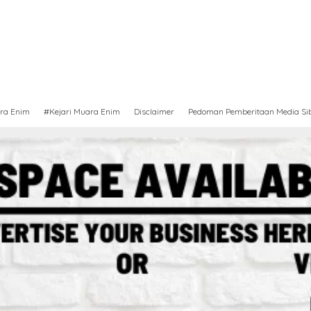
ra Enim
#Kejari Muara Enim
Disclaimer
Pedoman Pemberitaan Media Si