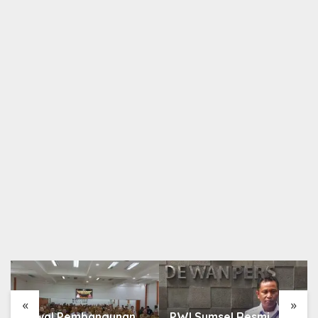
Berita
,
Nasional
Program Hijau Berbasis Agribisnis Pekarangan
HBAP Berbuah Prestasi Internasional
13 Oktober 2025
«
»
Kawal Pembangunan
PWI Sumsel Resmi