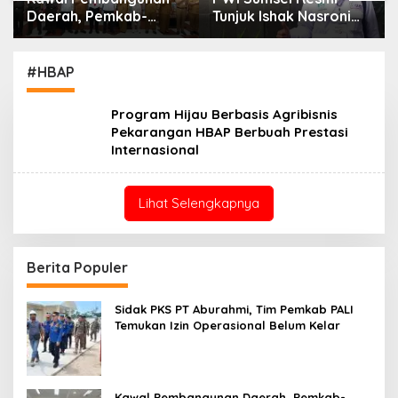
Daerah, Pemkab-
Tunjuk Ishak Nasroni
Kejari Muara Enim
Jadi Plt Ketua PWI
Teken MoU
OKU Selatan
Pendampingan Hukum
#HBAP
Program Hijau Berbasis Agribisnis
Pekarangan HBAP Berbuah Prestasi
Internasional
Lihat Selengkapnya
Berita Populer
Sidak PKS PT Aburahmi, Tim Pemkab PALI
Temukan Izin Operasional Belum Kelar
Kawal Pembangunan Daerah, Pemkab-