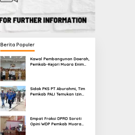
Berita Populer
Kawal Pembangunan Daerah,
Pemkab-Kejari Muara Enim
Teken MoU Pendampingan
Hukum
Sidak PKS PT Aburahmi, Tim
Pemkab PALI Temukan Izin
Operasional Belum Kelar
Empat Fraksi DPRD Soroti
Opini WDP Pemkab Muara
Enim, Desak Perbaikan Tata
Kelola Keuangan