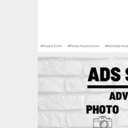
#Muara Enim
#Polres Muara Enim
#Pemkab Mua