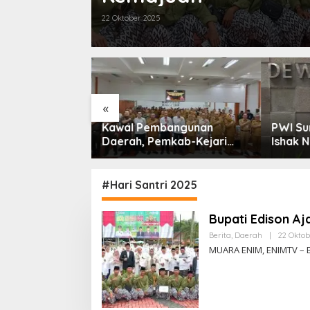
22 Oktober 2025
«
Kawal Pembangunan
PWI Sumsel Resmi Tunjuk
Daerah, Pemkab-Kejari
Ishak Nasroni Jadi Plt
Muara Enim Teken MoU
Ketua PWI OKU Selatan
Pendampingan Hukum
#Hari Santri 2025
Bupati Edison A
Berita
,
Daerah
|
22 Oktob
MUARA ENIM, ENIMTV – B