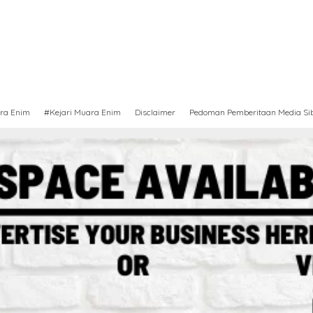
ra Enim
#Kejari Muara Enim
Disclaimer
Pedoman Pemberitaan Media Si