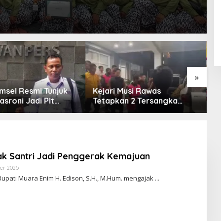
»
Kejari Musi Rawas
Empat Fraksi DPRD 
Tetapkan 2 Tersangka
Opini WDP Pemkab
Dugaan Korupsi Dana PSR,
Enim, Desak Perbai
Selamatkan Uang Negara
Tata Kelola Keuang
Rp1,26 Miliar
jak Santri Jadi Penggerak Kemajuan
er 2025
O
L
upati Muara Enim H. Edison, S.H., M.Hum. mengajak
E
H
R
E
D
A