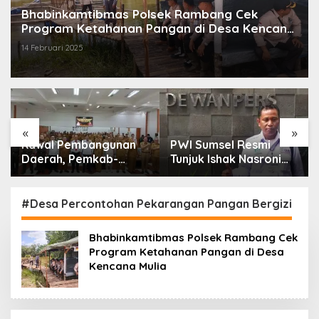
Bhabinkamtibmas Polsek Rambang Cek
Program Ketahanan Pangan di Desa Kencana
Mulia
14 Februari 2025
«
»
Kawal Pembangunan
PWI Sumsel Resmi
Daerah, Pemkab-
Tunjuk Ishak Nasroni
Kejari Muara Enim
Jadi Plt Ketua PWI
Teken MoU
OKU Selatan
Pendampingan Hukum
#Desa Percontohan Pekarangan Pangan Bergizi
Bhabinkamtibmas Polsek Rambang Cek
Program Ketahanan Pangan di Desa
Kencana Mulia