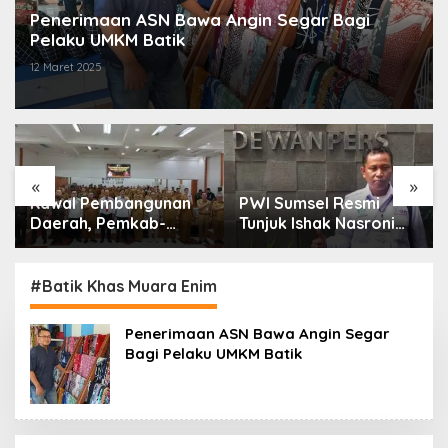
Penerimaan ASN Bawa Angin Segar Bagi
Pelaku UMKM Batik
12 Maret 2025
«
»
Kawal Pembangunan
PWI Sumsel Resmi
Daerah, Pemkab-
Tunjuk Ishak Nasroni
Kejari Muara Enim
Jadi Plt Ketua PWI
Teken MoU
OKU Selatan
Pendampingan Hukum
#Batik Khas Muara Enim
Penerimaan ASN Bawa Angin Segar
Bagi Pelaku UMKM Batik