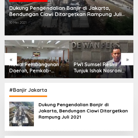
Dukung Pengendalian Banjir di Jakarta,
Bendungan Ciawi Ditargetkan Rampung Juli
2021
10 Mei 2021
«
»
Kawal Pembangunan
PWI Sumsel Resmi
Daerah, Pemkab-
Tunjuk Ishak Nasroni
Kejari Muara Enim
Jadi Plt Ketua PWI
Teken MoU
OKU Selatan
Pendampingan Hukum
#Banjir Jakarta
Dukung Pengendalian Banjir di
Jakarta, Bendungan Ciawi Ditargetkan
Rampung Juli 2021