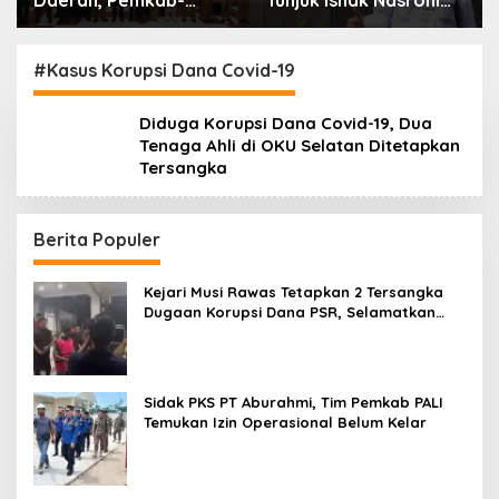
Daerah, Pemkab-
Tunjuk Ishak Nasroni
Kejari Muara Enim
Jadi Plt Ketua PWI
Teken MoU
OKU Selatan
Pendampingan Hukum
#Kasus Korupsi Dana Covid-19
Diduga Korupsi Dana Covid-19, Dua
Tenaga Ahli di OKU Selatan Ditetapkan
Tersangka
Berita Populer
Kejari Musi Rawas Tetapkan 2 Tersangka
Dugaan Korupsi Dana PSR, Selamatkan
Uang Negara Rp1,26 Miliar
Sidak PKS PT Aburahmi, Tim Pemkab PALI
Temukan Izin Operasional Belum Kelar