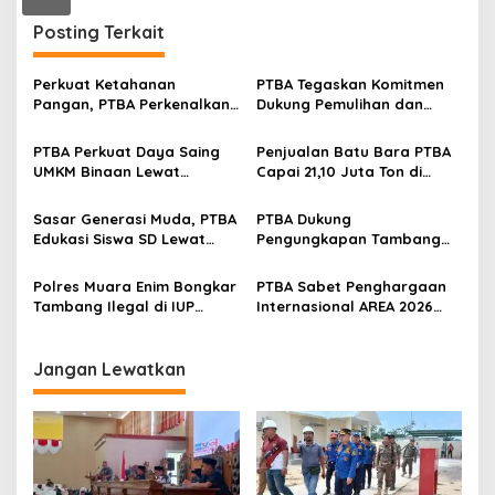
n
Posting Terkait
Perkuat Ketahanan
PTBA Tegaskan Komitmen
Pangan, PTBA Perkenalkan
Dukung Pemulihan dan
Kalium Humat ‘BA Grow’ di
Kelestarian Ekosistem
Inagritech 2026
Sungai
PTBA Perkuat Daya Saing
Penjualan Batu Bara PTBA
UMKM Binaan Lewat
Capai 21,10 Juta Ton di
Partisipasi di INACRAFT
Semester I 2026
Festival 2026
Sasar Generasi Muda, PTBA
PTBA Dukung
Edukasi Siswa SD Lewat
Pengungkapan Tambang
Green School
Batubara Ilegal di Wilayah
IUP Perseroan
Polres Muara Enim Bongkar
PTBA Sabet Penghargaan
Tambang Ilegal di IUP
Internasional AREA 2026
PTBA, Negara Rugi Rp95,9
Lewat Program Desa
Miliar
Impian
Jangan Lewatkan