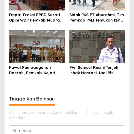
Empat Fraksi DPRD Soroti
Sidak PKS PT Aburahmi, Tim
Opini WDP Pemkab Muara
Pemkab PALI Temukan Izin
Enim, Desak Perbaikan Tata
Operasional Belum Kelar
Kelola Keuangan
Kawal Pembangunan
PWI Sumsel Resmi Tunjuk
Daerah, Pemkab-Kejari
Ishak Nasroni Jadi Plt
Muara Enim Teken MoU
Ketua PWI OKU Selatan
Pendampingan Hukum
Tinggalkan Balasan
Alamat email Anda tidak akan dipublikasikan.
Ruas yang wajib
ditandai
*