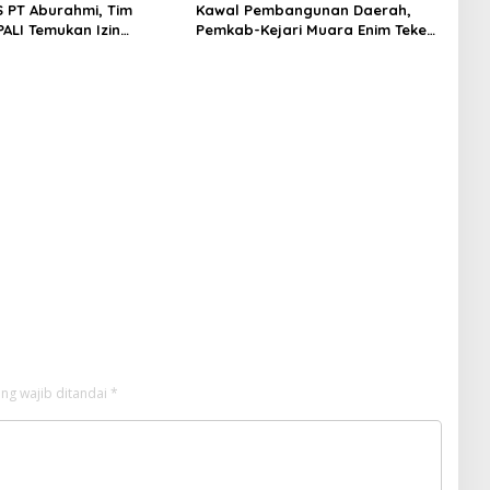
S PT Aburahmi, Tim
Kawal Pembangunan Daerah,
ALI Temukan Izin
Pemkab-Kejari Muara Enim Teken
nal Belum Kelar
MoU Pendampingan Hukum
ng wajib ditandai
*