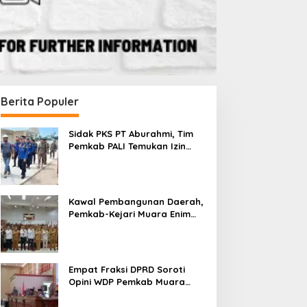
Berita Populer
Sidak PKS PT Aburahmi, Tim
Pemkab PALI Temukan Izin
Operasional Belum Kelar
Kawal Pembangunan Daerah,
Pemkab-Kejari Muara Enim
Teken MoU Pendampingan
Hukum
Empat Fraksi DPRD Soroti
Opini WDP Pemkab Muara
Enim, Desak Perbaikan Tata
Kelola Keuangan