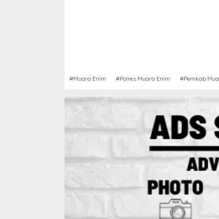
#Muara Enim
#Polres Muara Enim
#Pemkab Mua