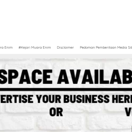
ra Enim
#Kejari Muara Enim
Disclaimer
Pedoman Pemberitaan Media Si