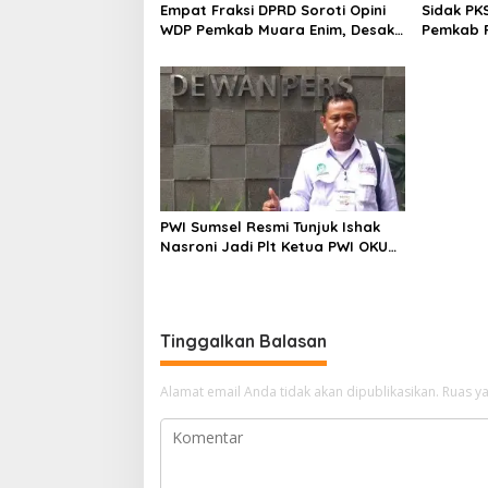
Empat Fraksi DPRD Soroti Opini
Sidak PK
WDP Pemkab Muara Enim, Desak
Pemkab P
Perbaikan Tata Kelola Keuangan
Operasio
PWI Sumsel Resmi Tunjuk Ishak
Nasroni Jadi Plt Ketua PWI OKU
Selatan
Tinggalkan Balasan
Alamat email Anda tidak akan dipublikasikan.
Ruas ya