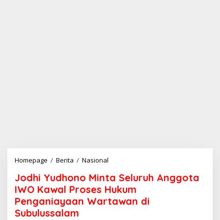
Homepage
/
Berita
/
Nasional
J
o
Jodhi Yudhono Minta Seluruh Anggota
d
h
IWO Kawal Proses Hukum
i
Penganiayaan Wartawan di
Y
Subulussalam
u