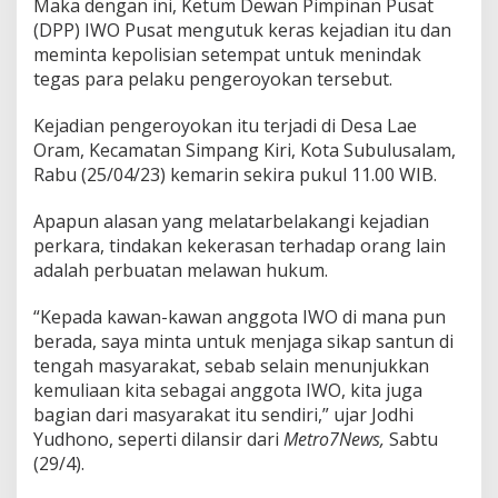
Maka dengan ini, Ketum Dewan Pimpinan Pusat
W
O
(DPP) IWO Pusat mengutuk keras kejadian itu dan
K
meminta kepolisian setempat untuk menindak
a
tegas para pelaku pengeroyokan tersebut.
w
a
Kejadian pengeroyokan itu terjadi di Desa Lae
l
P
Oram, Kecamatan Simpang Kiri, Kota Subulusalam,
r
Rabu (25/04/23) kemarin sekira pukul 11.00 WIB.
o
s
Apapun alasan yang melatarbelakangi kejadian
e
perkara, tindakan kekerasan terhadap orang lain
s
H
adalah perbuatan melawan hukum.
u
k
“Kepada kawan-kawan anggota IWO di mana pun
u
berada, saya minta untuk menjaga sikap santun di
m
tengah masyarakat, sebab selain menunjukkan
P
e
kemuliaan kita sebagai anggota IWO, kita juga
n
bagian dari masyarakat itu sendiri,” ujar Jodhi
g
Yudhono, seperti dilansir dari
Metro7News,
Sabtu
a
(29/4).
n
i