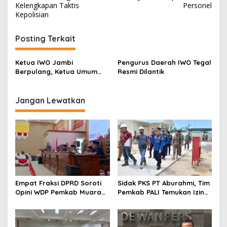
v
Kelengkapan Taktis
Personel
Kepolisian
i
g
Posting Terkait
a
s
Ketua IWO Jambi
Pengurus Daerah IWO Tegal
Berpulang, Ketua Umum
Resmi Dilantik
i
IWO Minta Warisi Semangat
p
& Dedikasi Nurul Fahmy
Jangan Lewatkan
o
s
Empat Fraksi DPRD Soroti
Sidak PKS PT Aburahmi, Tim
Opini WDP Pemkab Muara
Pemkab PALI Temukan Izin
Enim, Desak Perbaikan Tata
Operasional Belum Kelar
Kelola Keuangan