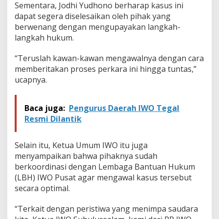
a
Sementara, Jodhi Yudhono berharap kasus ini
y
dapat segera diselesaikan oleh pihak yang
a
berwenang dengan mengupayakan langkah-
a
langkah hukum.
n
W
a
“Teruslah kawan-kawan mengawalnya dengan cara
r
memberitakan proses perkara ini hingga tuntas,”
t
ucapnya.
a
w
a
Baca juga:
Pengurus Daerah IWO Tegal
n
Resmi Dilantik
d
i
S
Selain itu, Ketua Umum IWO itu juga
u
b
menyampaikan bahwa pihaknya sudah
u
berkoordinasi dengan Lembaga Bantuan Hukum
l
(LBH) IWO Pusat agar mengawal kasus tersebut
u
secara optimal.
s
s
a
“Terkait dengan peristiwa yang menimpa saudara
l