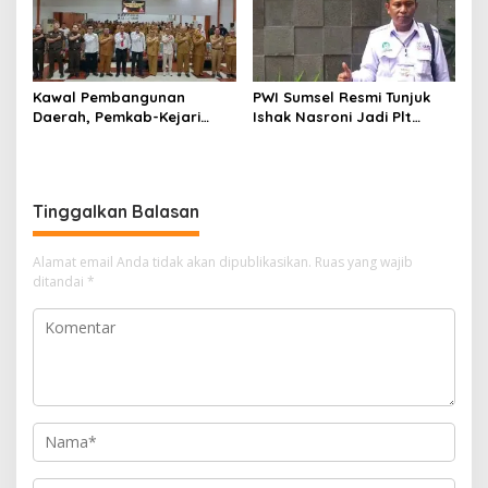
Kawal Pembangunan
PWI Sumsel Resmi Tunjuk
Daerah, Pemkab-Kejari
Ishak Nasroni Jadi Plt
Muara Enim Teken MoU
Ketua PWI OKU Selatan
Pendampingan Hukum
Tinggalkan Balasan
Alamat email Anda tidak akan dipublikasikan.
Ruas yang wajib
ditandai
*