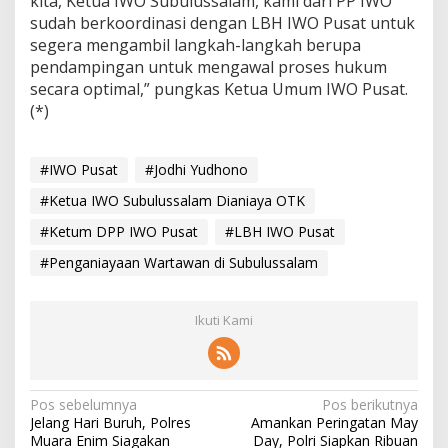
kita, Ketua IWO Subulussalam, kami dari PP IWO
a
sudah berkoordinasi dengan LBH IWO Pusat untuk
m
segera mengambil langkah-langkah berupa
pendampingan untuk mengawal proses hukum
secara optimal,” pungkas Ketua Umum IWO Pusat.
(*)
#IWO Pusat
#Jodhi Yudhono
#Ketua IWO Subulussalam Dianiaya OTK
#Ketum DPP IWO Pusat
#LBH IWO Pusat
#Penganiayaan Wartawan di Subulussalam
Ikuti Kami
N
Pos sebelumnya
Pos berikutnya
Jelang Hari Buruh, Polres
Amankan Peringatan May
a
Muara Enim Siagakan
Day, Polri Siapkan Ribuan