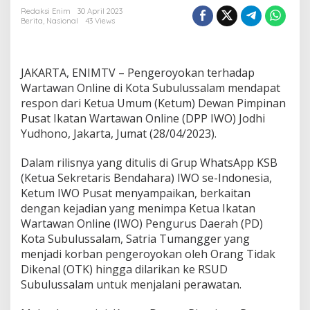
d
Redaksi Enim
30 April 2023
h
Berita
,
Nasional
43 Views
o
n
o
M
JAKARTA, ENIMTV – Pengeroyokan terhadap
i
Wartawan Online di Kota Subulussalam mendapat
n
respon dari Ketua Umum (Ketum) Dewan Pimpinan
t
a
Pusat Ikatan Wartawan Online (DPP IWO) Jodhi
S
Yudhono, Jakarta, Jumat (28/04/2023).
e
l
Dalam rilisnya yang ditulis di Grup WhatsApp KSB
u
(Ketua Sekretaris Bendahara) IWO se-Indonesia,
r
u
Ketum IWO Pusat menyampaikan, berkaitan
h
dengan kejadian yang menimpa Ketua Ikatan
A
Wartawan Online (IWO) Pengurus Daerah (PD)
n
Kota Subulussalam, Satria Tumangger yang
g
g
menjadi korban pengeroyokan oleh Orang Tidak
o
Dikenal (OTK) hingga dilarikan ke RSUD
t
Subulussalam untuk menjalani perawatan.
a
I