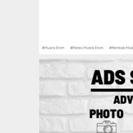
#Muara Enim
#Polres Muara Enim
#Pemkab Mua