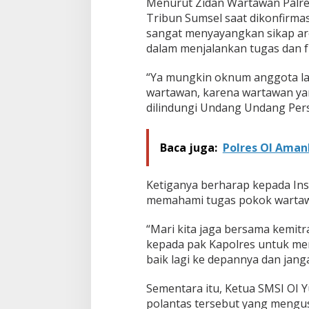
Menurut Zidan Wartawan Palre
M
Tribun Sumsel saat dikonfirmas
i
sangat menyayangkan sikap ar
n
t
dalam menjalankan tugas dan f
a
M
“Ya mungkin oknum anggota la
a
wartawan, karena wartawan yan
a
dilindungi Undang Undang Per
f
Baca juga:
Polres OI Aman
Ketiganya berharap kepada Inst
memahami tugas pokok wartaw
“Mari kita jaga bersama kemitra
kepada pak Kapolres untuk me
baik lagi ke depannya dan janga
Sementara itu, Ketua SMSI OI
polantas tersebut yang mengus