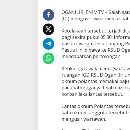
K
o
OGANILIR, ENIMTV – Salah satu o
r
(OI) mengusir awak media saat 
b
a
n
Kecelakaan tersebut terjadi di 
L
pagi sekira pukul 05.30. Info
a
pasutri warga Desa Tanjung P
k
Pasutri ini dibawa ke RSUD Ogan
a
l
mendapatkan pertolongan.
a
n
Ketika tiga awak media (warta
t
ruangan IGD RSUD Ogan Ilir un
a
oknum polantas memakai baju k
s
,
padahal ketiganya telah diizin
K
korban laka lantas tersebut.
a
p
Lantas oknum Polantas tersebu
o
kata oknum anggota tersebut s
l
r
mengusir wartawan.
e
s