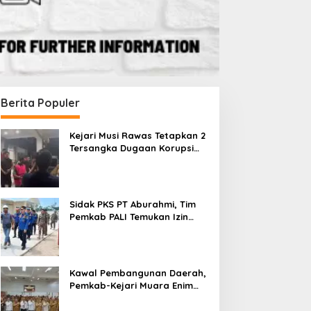
Berita Populer
Kejari Musi Rawas Tetapkan 2
Tersangka Dugaan Korupsi
Dana PSR, Selamatkan Uang
Negara Rp1,26 Miliar
Sidak PKS PT Aburahmi, Tim
Pemkab PALI Temukan Izin
Operasional Belum Kelar
Kawal Pembangunan Daerah,
Pemkab-Kejari Muara Enim
Teken MoU Pendampingan
Hukum