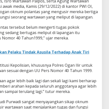
s, Isro Wartawan Palpos, serta Agung Wartawan
i awak media, Kamis (29/12/2022) di kantor PWI OI,
ogan oknum polantas yang mengusir mereka bertiga
ungsi seorang wartawan yang meliput di lapangan.
ntas tersebut belum mengerti tugas pokok
g sedang bertugas meliput di lapangan itu
s Nomor 40 Tahun1999,” ujar mereka.
kan Pelaku Tindak Asusila Terhadap Anak Tiri
itusi Kepolisian, khususnya Polres Ogan Ilir untuk
an sesuai dengan UU Pers Nomor 40 Tahun 1999.
an agar lebih baik lagi dan sekali lagi kami berharap
mberi arahan kepada seluruh anggotanya agar lebih
n sampai terulang lagi.” tutur mereka.
 Yudi Purwadi sangat menyayangkan sikap oknum
ir wartawan saat menjalankan tugas dan fungsi