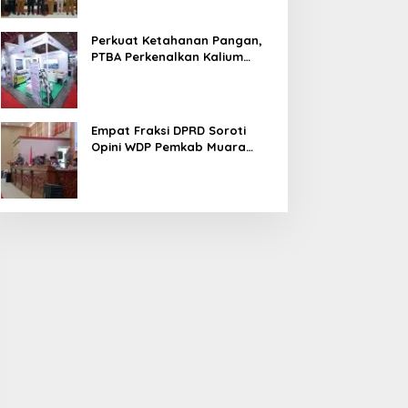
Perkuat Ketahanan Pangan,
PTBA Perkenalkan Kalium
Humat ‘BA Grow’ di
Inagritech 2026
Empat Fraksi DPRD Soroti
Opini WDP Pemkab Muara
Enim, Desak Perbaikan Tata
Kelola Keuangan