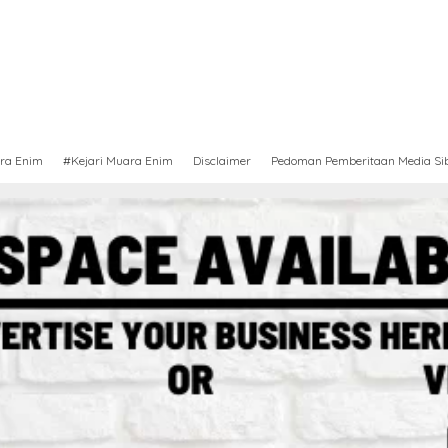
ra Enim
#Kejari Muara Enim
Disclaimer
Pedoman Pemberitaan Media Si