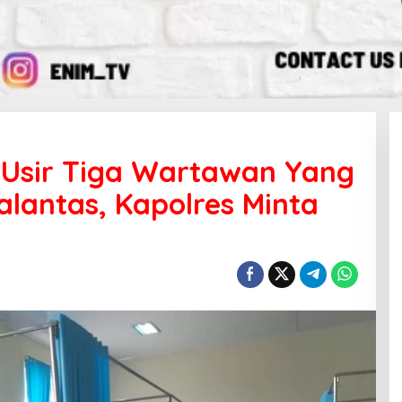
 Usir Tiga Wartawan Yang
alantas, Kapolres Minta